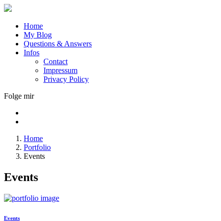
Home
My Blog
Questions & Answers
Infos
Contact
Impressum
Privacy Policy
Folge mir
Home
Portfolio
Events
Events
Events